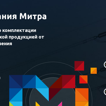
ния Митра
о комплектации
ской продукцией от
чения
и