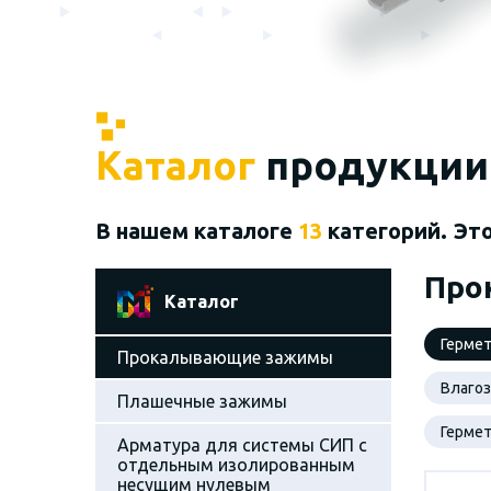
Каталог
продукции
В нашем каталоге
13
категорий. Эт
Про
Каталог
Герме
Прокалывающие зажимы
Влаго
Плашечные зажимы
Герме
Арматура для системы СИП с
отдельным изолированным
несущим нулевым