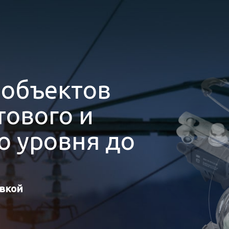
я
объектов
ового и
 уровня до
авкой