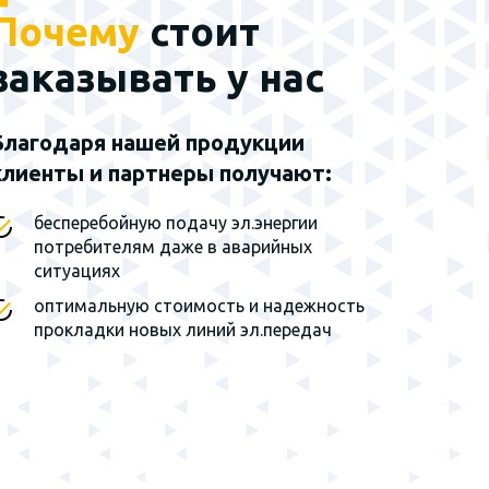
Почему
стоит
Наш эксклюзивный
партнер - группа
заказывать у нас
заводов г. Санкт-
Петербург
Благодаря нашей продукции
клиенты и партнеры получают:
Мы являемся
эксклюзивным
представителем завода на
бесперебойную подачу эл.энергии
территории Сибирского
потребителям даже в аварийных
федерального округа и
ситуациях
Дальнего Востока
оптимальную стоимость и надежность
прокладки новых линий эл.передач