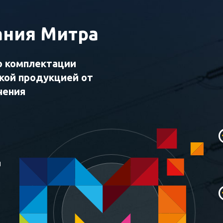
ния Митра
о комплектации
ской продукцией от
чения
и