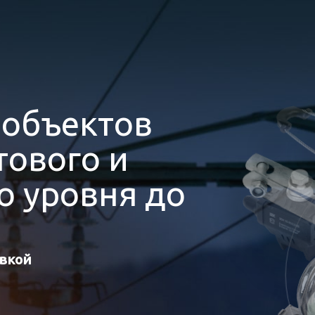
я
объектов
ового и
 уровня до
авкой