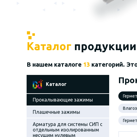
Каталог
продукции
В нашем каталоге
13
категорий. Эт
Про
Каталог
Герме
Прокалывающие зажимы
Влаго
Плашечные зажимы
Герме
Арматура для системы СИП с
отдельным изолированным
несущим нулевым