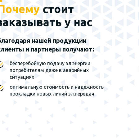
Почему
стоит
Наш эксклюзивный
партнер - группа
заказывать у нас
заводов г. Санкт-
Петербург
Благодаря нашей продукции
клиенты и партнеры получают:
Мы являемся
эксклюзивным
представителем завода на
бесперебойную подачу эл.энергии
территории Сибирского
потребителям даже в аварийных
федерального округа и
ситуациях
Дальнего Востока
оптимальную стоимость и надежность
прокладки новых линий эл.передач