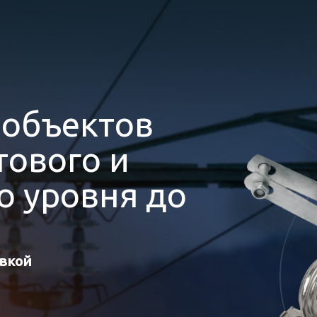
я
объектов
ового и
 уровня до
авкой