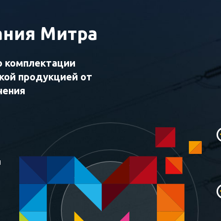
ния Митра
о комплектации
ской продукцией от
чения
и