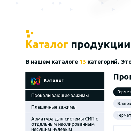
Каталог
продукции
В нашем каталоге
13
категорий. Эт
Про
Каталог
Герме
Прокалывающие зажимы
Влаго
Плашечные зажимы
Герме
Арматура для системы СИП с
отдельным изолированным
несущим нулевым