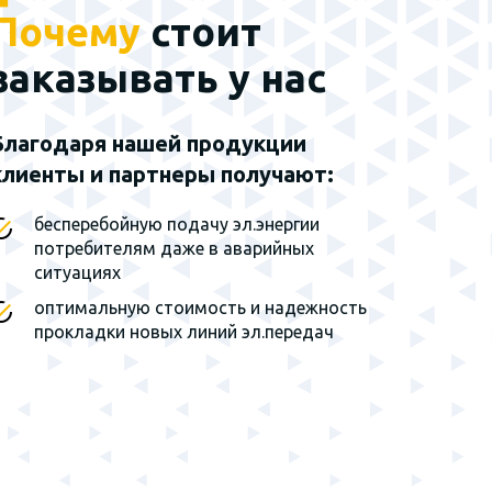
Почему
стоит
Наш эксклюзивный
партнер - группа
заказывать у нас
заводов г. Санкт-
Петербург
Благодаря нашей продукции
клиенты и партнеры получают:
Мы являемся
эксклюзивным
представителем завода на
бесперебойную подачу эл.энергии
территории Сибирского
потребителям даже в аварийных
федерального округа и
ситуациях
Дальнего Востока
оптимальную стоимость и надежность
прокладки новых линий эл.передач