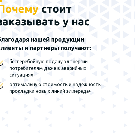
Почему
стоит
Наш эксклюзивный
партнер - группа
заказывать у нас
заводов г. Санкт-
Петербург
Благодаря нашей продукции
клиенты и партнеры получают:
Мы являемся
эксклюзивным
представителем завода на
бесперебойную подачу эл.энергии
территории Сибирского
потребителям даже в аварийных
федерального округа и
ситуациях
Дальнего Востока
оптимальную стоимость и надежность
прокладки новых линий эл.передач