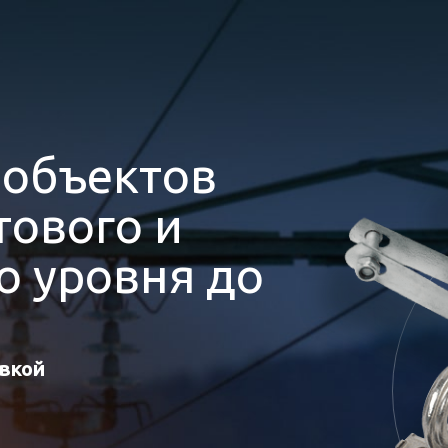
я
объектов
ового и
 уровня до
авкой