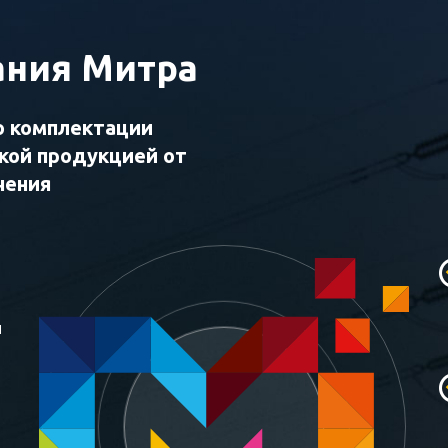
ния Митра
о комплектации
ской продукцией от
чения
и