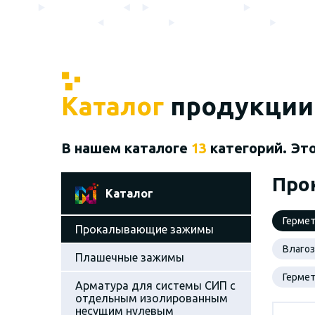
Каталог
продукции
В нашем каталоге
13
категорий. Эт
Про
Каталог
Герме
Прокалывающие зажимы
Влаго
Плашечные зажимы
Герме
Арматура для системы СИП с
отдельным изолированным
несущим нулевым