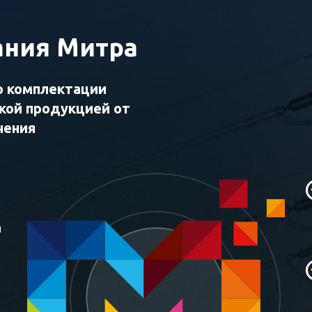
ния Митра
о комплектации
ской продукцией от
чения
и