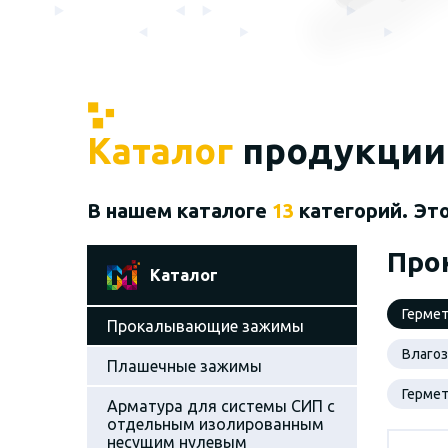
Каталог
продукции
В нашем каталоге
13
категорий. Эт
Про
Каталог
Герме
Прокалывающие зажимы
Влаго
Плашечные зажимы
Герме
Арматура для системы СИП с
отдельным изолированным
несущим нулевым