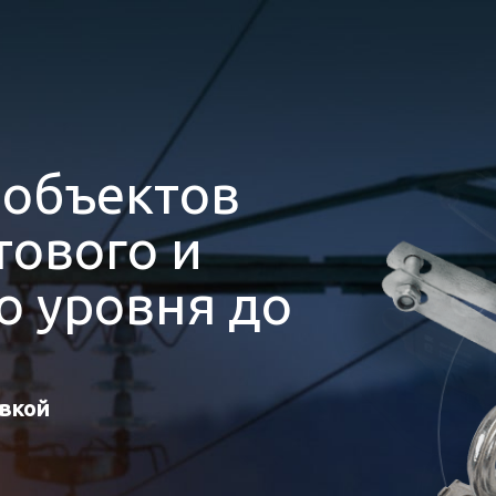
я
объектов
ового и
 уровня до
авкой