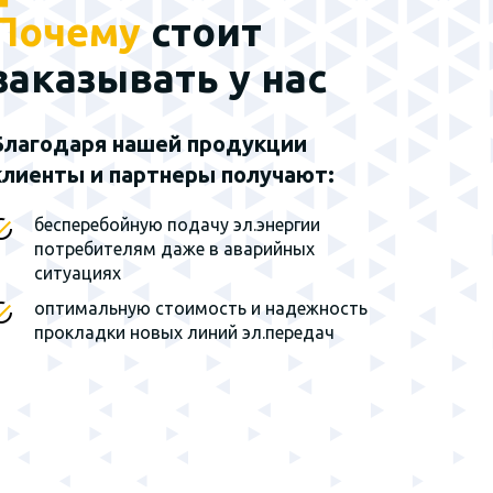
Почему
стоит
Наш эксклюзивный
партнер - группа
заказывать у нас
заводов г. Санкт-
Петербург
Благодаря нашей продукции
клиенты и партнеры получают:
Мы являемся
эксклюзивным
представителем завода на
бесперебойную подачу эл.энергии
территории Сибирского
потребителям даже в аварийных
федерального округа и
ситуациях
Дальнего Востока
оптимальную стоимость и надежность
прокладки новых линий эл.передач