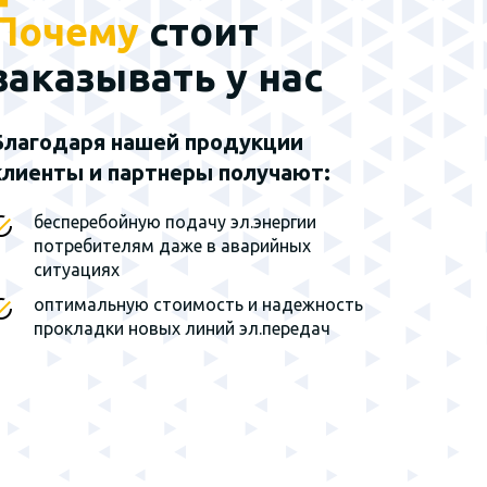
Почему
стоит
Наш эксклюзивный
партнер - группа
заказывать у нас
заводов г. Санкт-
Петербург
Благодаря нашей продукции
клиенты и партнеры получают:
Мы являемся
эксклюзивным
представителем завода на
бесперебойную подачу эл.энергии
территории Сибирского
потребителям даже в аварийных
федерального округа и
ситуациях
Дальнего Востока
оптимальную стоимость и надежность
прокладки новых линий эл.передач