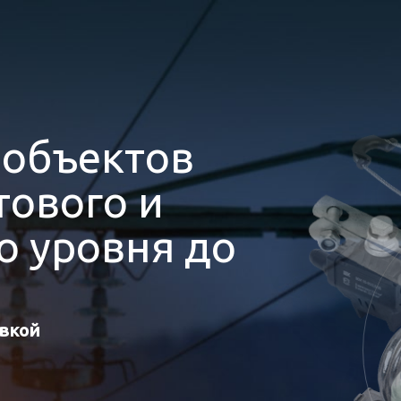
я
объектов
ового и
 уровня до
авкой