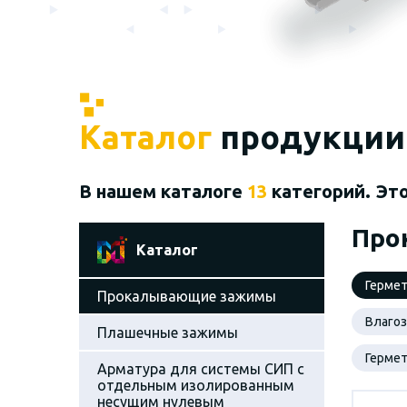
Каталог
продукции
В нашем каталоге
13
категорий. Эт
Про
Каталог
Герме
Прокалывающие зажимы
Влаго
Плашечные зажимы
Герме
Арматура для системы СИП с
отдельным изолированным
несущим нулевым