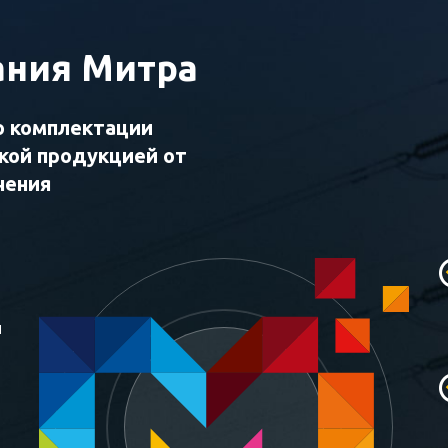
ния Митра
о комплектации
ской продукцией от
чения
и