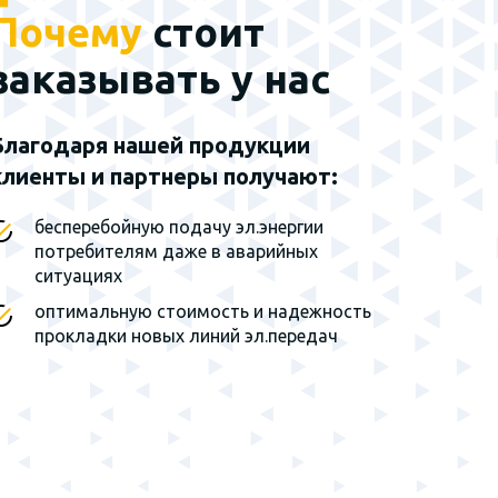
Почему
стоит
Наш эксклюзивный
партнер - группа
заказывать у нас
заводов г. Санкт-
Петербург
Благодаря нашей продукции
клиенты и партнеры получают:
Мы являемся
эксклюзивным
представителем завода на
бесперебойную подачу эл.энергии
территории Сибирского
потребителям даже в аварийных
федерального округа и
ситуациях
Дальнего Востока
оптимальную стоимость и надежность
прокладки новых линий эл.передач