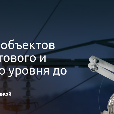
я
объектов
ового и
 уровня до
авкой