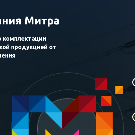
ния Митра
о комплектации
ской продукцией от
чения
и