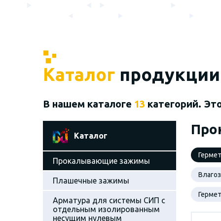
Каталог
продукции
В нашем каталоге
13
категорий. Эт
Про
Каталог
Герме
Прокалывающие зажимы
Влаго
Плашечные зажимы
Герме
Арматура для системы СИП с
отдельным изолированным
несущим нулевым