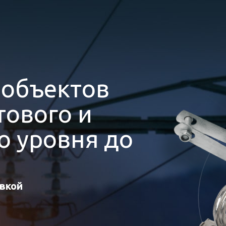
я
объектов
ового и
 уровня до
авкой