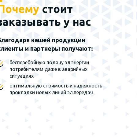
Почему
стоит
Наш эксклюзивный
партнер - группа
заказывать у нас
заводов г. Санкт-
Петербург
Благодаря нашей продукции
клиенты и партнеры получают:
Мы являемся
эксклюзивным
представителем завода на
бесперебойную подачу эл.энергии
территории Сибирского
потребителям даже в аварийных
федерального округа и
ситуациях
Дальнего Востока
оптимальную стоимость и надежность
прокладки новых линий эл.передач