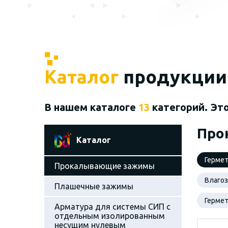
Каталог
продукции
В нашем каталоге
13
категорий. Эт
Про
Каталог
Герме
Прокалывающие зажимы
Влаго
Плашечные зажимы
Герме
Арматура для системы СИП с
отдельным изолированным
несущим нулевым