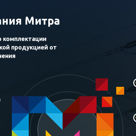
ния Митра
о комплектации
ской продукцией от
чения
и