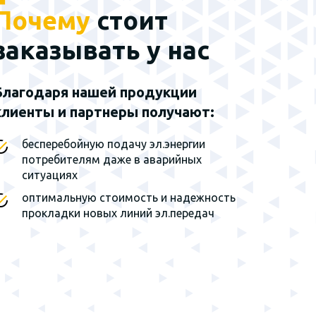
Почему
стоит
Наш эксклюзивный
партнер - группа
заказывать у нас
заводов г. Санкт-
Петербург
Благодаря нашей продукции
клиенты и партнеры получают:
Мы являемся
эксклюзивным
представителем завода на
бесперебойную подачу эл.энергии
территории Сибирского
потребителям даже в аварийных
федерального округа и
ситуациях
Дальнего Востока
оптимальную стоимость и надежность
прокладки новых линий эл.передач