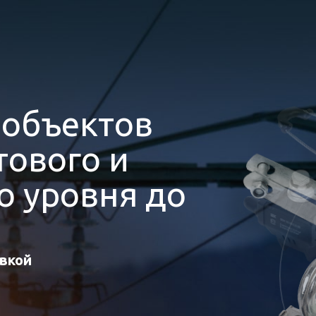
я
объектов
ового и
 уровня до
авкой