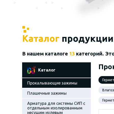
Каталог
продукции
В нашем каталоге
13
категорий. Эт
Про
Каталог
Герме
Прокалывающие зажимы
Влаго
Плашечные зажимы
Герме
Арматура для системы СИП с
отдельным изолированным
несущим нулевым