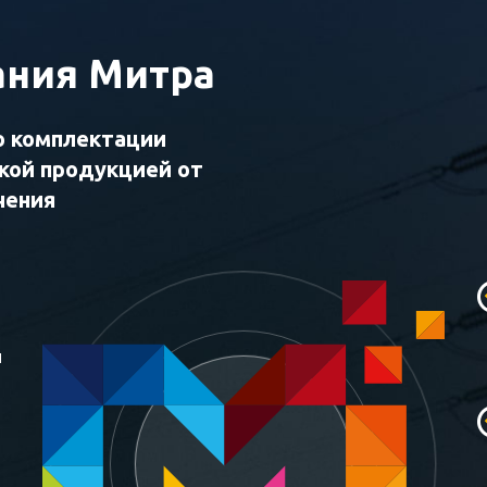
ния Митра
о комплектации
ской продукцией от
чения
и