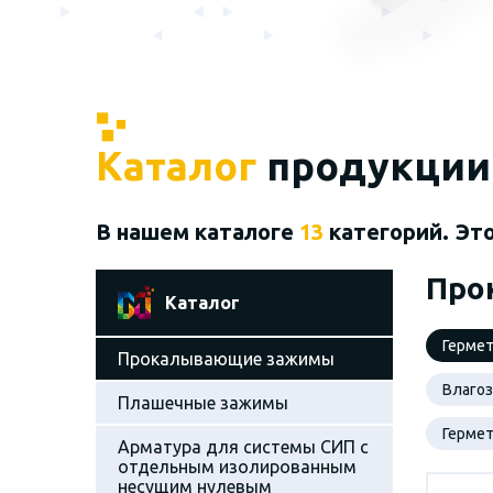
Каталог
продукции
В нашем каталоге
13
категорий. Эт
Про
Каталог
Герме
Прокалывающие зажимы
Влаго
Плашечные зажимы
Герме
Арматура для системы СИП с
отдельным изолированным
несущим нулевым