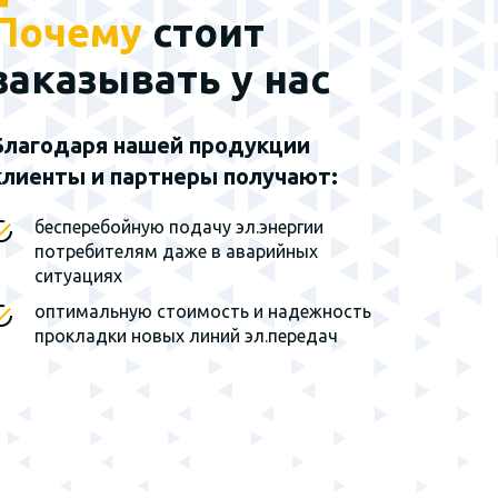
Почему
стоит
Наш эксклюзивный
партнер - группа
заказывать у нас
заводов г. Санкт-
Петербург
Благодаря нашей продукции
клиенты и партнеры получают:
Мы являемся
эксклюзивным
представителем завода на
бесперебойную подачу эл.энергии
территории Сибирского
потребителям даже в аварийных
федерального округа и
ситуациях
Дальнего Востока
оптимальную стоимость и надежность
прокладки новых линий эл.передач