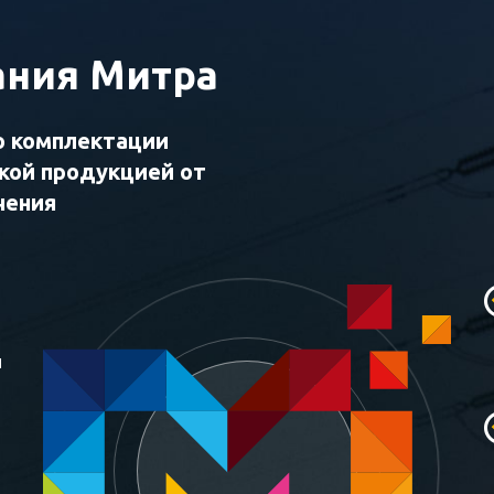
ния Митра
о комплектации
ской продукцией от
чения
и