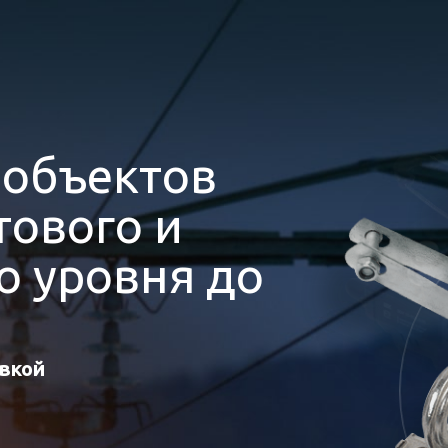
я
объектов
ового и
 уровня до
авкой