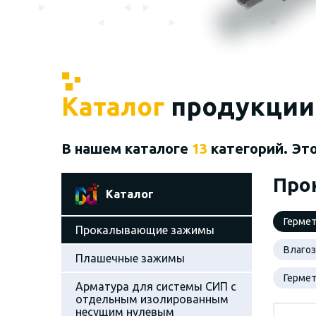
Каталог
продукции
В нашем каталоге
13
категорий. Эт
Про
Каталог
Герме
Прокалывающие зажимы
Влаго
Плашечные зажимы
Герме
Арматура для системы СИП с
отдельным изолированным
несущим нулевым