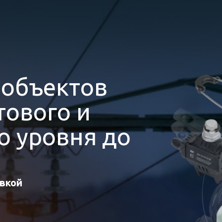
я
объектов
ового и
 уровня до
авкой