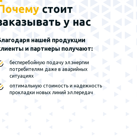
Почему
стоит
Наш эксклюзивный
партнер - группа
заказывать у нас
заводов г. Санкт-
Петербург
Благодаря нашей продукции
клиенты и партнеры получают:
Мы являемся
эксклюзивным
представителем завода на
бесперебойную подачу эл.энергии
территории Сибирского
потребителям даже в аварийных
федерального округа и
ситуациях
Дальнего Востока
оптимальную стоимость и надежность
прокладки новых линий эл.передач