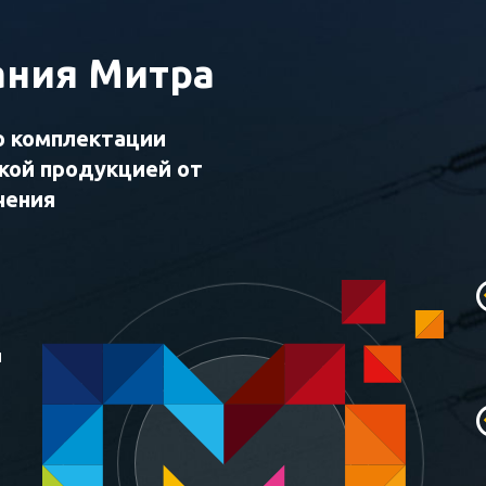
ния Митра
о комплектации
ской продукцией от
чения
и