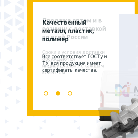
Продажа оптом и в
розницу с доставкой
по всей России
Сроки и условия доставки
обсуждаются
индивидуально с каждым
клиентом